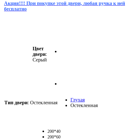
Акция!!!! При покупке этой двери, любая ручка к ней
бесплатно
Цвет
двери
:
Серый
Глухая
Тип двери
:
Остекленная
Остекленная
16,195
₽
200*40
200*60