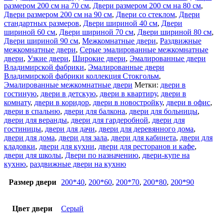
размером 200 см на 70 см
,
Двери размером 200 см на 80 см
,
Двери размером 200 см на 90 см
,
Двери со стеклом
,
Двери
стандартных размеров
,
Двери шириной 40 см
,
Двери
шириной 60 см
,
Двери шириной 70 см
,
Двери шириной 80 см
,
Двери шириной 90 см
,
Межкомнатные двери
,
Раздвижные
межкомнатные двери
,
Серые эмалированные межкомнатные
двери
,
Узкие двери
,
Широкие двери
,
Эмалированные двери
Владимирской фабрики
,
Эмалированные двери
Владимирской фабрики коллекция Стокгольм
,
Эмалированные межкомнатные двери
Метки:
двери в
гостиную
,
двери в детскую
,
двери в квартиру
,
двери в
комнату
,
двери в коридор
,
двери в новостройку
,
двери в офис
,
двери в спальню
,
двери для балкона
,
двери для больницы
,
двери для веранды
,
двери для гардеробной
,
двери для
гостиницы
,
двери для дачи
,
двери для деревянного дома
,
двери для дома
,
двери для зала
,
двери для кабинета
,
двери для
кладовки
,
двери для кухни
,
двери для ресторанов и кафе
,
двери для школы
,
Двери по назначению
,
двери-купе на
кухню
,
раздвижные двери на кухню
Размер двери
200*40
,
200*60
,
200*70
,
200*80
,
200*90
Цвет двери
Серый