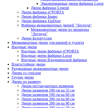
Эмалированные двери фабрики Luxor
Двери фабрики Legend
Двери фабрики el’PORTA
Двери фабрики Браво
Двери фабрики EtaDoor
Фабрика межкомнатных дверей "Легенда"
Межкомнатные двери из экошпона
"Легенда"
Двери Белоруссии
Межкомнатные двери для ванной и туалета
Входные двери
Входные двери фабрики el’PORTA
Входные двери фабрики Luxor
Входные двери Владимирской фабрики
Влагостойкие двери
Раздвижные межкомнатные двери
Двери со стеклом
Глухие двери
Двери по размеру
Двери нестандартных размеров
Двери размером 190 см на 55 см
Двери размером 190 см на 60 см
Двери размером 200 см на 60 см
Двери размером 200 см на 90 см
Двери размером 200 см на 70 см