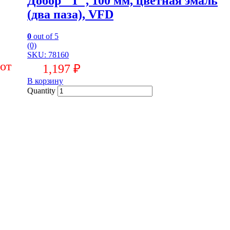
Добор "Т", 100 мм, цветная эмаль
(два паза), VFD
0
out of 5
(0)
SKU: 78160
1,197
₽
В корзину
Quantity