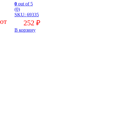
0
out of 5
(0)
SKU: 69335
252
₽
В корзину