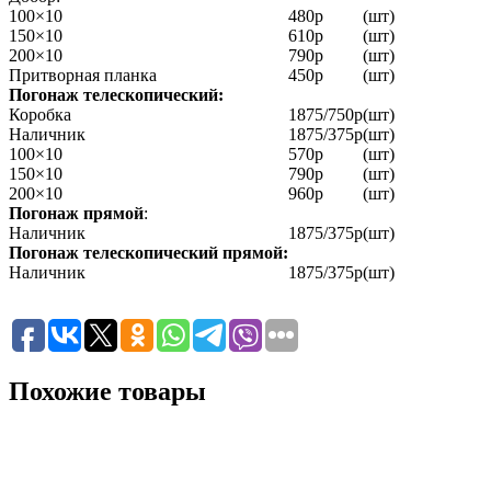
100×10
480р
(шт)
150×10
610р
(шт)
200×10
790р
(шт)
Притворная планка
450р
(шт)
Погонаж телескопический:
Коробка
1875/750р
(шт)
Наличник
1875/375р
(шт)
100×10
570р
(шт)
150×10
790р
(шт)
200×10
960р
(шт)
Погонаж прямой
:
Наличник
1875/375р
(шт)
Погонаж телескопический прямой:
Наличник
1875/375р
(шт)
Похожие товары