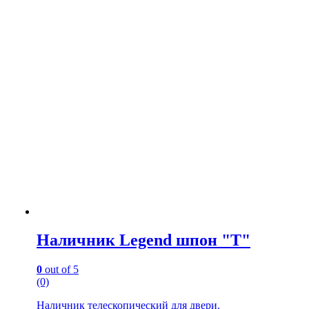
Наличник Legend шпон "Т"
0
out of 5
(0)
Наличник телескопический для двери.