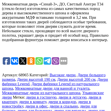
Межкомнатная дверь «Синай-3», ДО, Светлый Анегри Т34
(стекло белое) изготовлена из самых качественных пород
дерева и высококачественного шпона и оформлена
аккуратными МДФ вставками толщиной в 3,2 мм. При
изготовлении таких дверей соблюдаются особые требования,
которые позволяют этим дверям служить долгое время.
Небольшое стекло, проходящее по всей высоте дверного
полотна, украшает дверь и придает ей особый вид. Правильно
подобранная фурнитура поможет двери вписаться в интерьер.
Артикул:
68965
Категорий:
Высокие двери
,
Двери большого
размера
,
Двери высотой 190 см
,
Двери высотой 200 см
,
Двери
фабрики Legend
,
Двери фабрики Legend из натурального
шпона
,
Межкомнатные двери для ванной и туалета
,
Межкомнатные двери из натурального шпона
,
Ульяновские
двери
Метки:
двери в гостиную
,
двери в детскую
,
двери в
квартиру
,
двери в комнату
,
двери в коридор
,
двери в
новостройку
,
двери в офис
,
двери в спальню
,
двери для
балкона
,
двери для больницы
,
двери для веранды
,
двери для