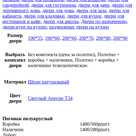
гардеробной
,
двери для гостиницы
,
двери для дачи
,
двери для
деревянного дома
,
двери для дома
,
двери для зала
,
двери для
кабинета
,
двери для кладовки
,
двери для кухни
,
двери для
ресторанов и кафе
,
двери для школы
,
Двери по назначению
,
двери-купе на кухню
,
раздвижные двери на кухню
Размер
190*55
,
190*60
,
200*60
,
200*70
,
200*80
,
200*90
двери
Выбрать
Без комплекта (цена за полотно), Полотно +
комплект
коробка + наличники, Полотно + коробка +
двери
наличники телескопические.
Материал
Шпон натуральный
Цвет
Светлый Анегри Т34
двери
Погонаж полукруглый
Коробка
1400/560р
(шт)
Наличник
1400/280р
(шт)
Добор: