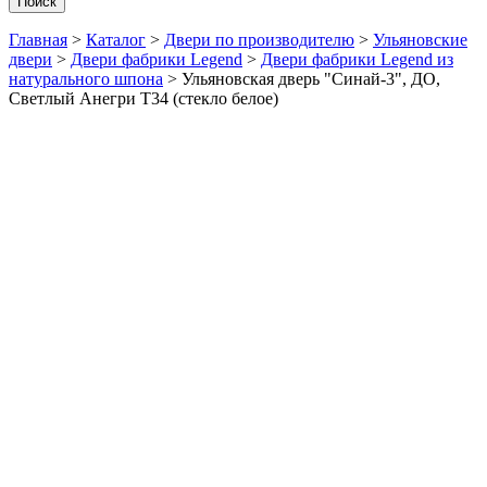
Поиск
Главная
>
Каталог
>
Двери по производителю
>
Ульяновские
двери
>
Двери фабрики Legend
>
Двери фабрики Legend из
натурального шпона
>
Ульяновская дверь "Синай-3", ДО,
Светлый Анегри Т34 (стекло белое)