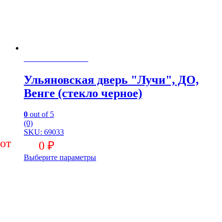
Не поставляется
Ульяновская дверь "Лучи", ДО,
Венге (стекло черное)
0
out of 5
(0)
SKU: 69033
0
₽
Выберите параметры