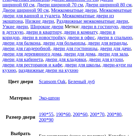
шириной 60 см
,
Двери шириной 70 см
,
Двери шириной 80 см
,
Двери шириной 90 см
,
Межкомнатные двери
,
Межкомнатные
двери для ванной и туалета
,
Межкомнатные двери из
экошпона
,
Низкие двери
,
Раздвижные межкомнатные двери
,
Узкие двери
,
Широкие двери
Метки:
двери в гостиную
,
двери
в детскую
,
двери в квартиру
,
двери в комнату
,
двери в
коридор
,
двери в новостройку
,
двери в офис
,
двери в спальню
,
двери для балкона
,
двери для больницы
,
двери для веранды
,
двери для гардеробной
,
двери для гостиницы
,
двери для дачи
,
двери для деревянного дома
,
двери для дома
,
двери для зала
,
двери для кабинета
,
двери для кладовки
,
двери для кухни
,
двери для ресторанов и кафе
,
двери для школы
,
двери-купе на
кухню
,
раздвижные двери на кухню
Цвет двери
Scansom Oak
,
Беленый дуб
Материал
Эко-шпон
190*55
,
190*60
,
200*60
,
200*70
,
200*80
,
Размер двери
200*90
Выбрать