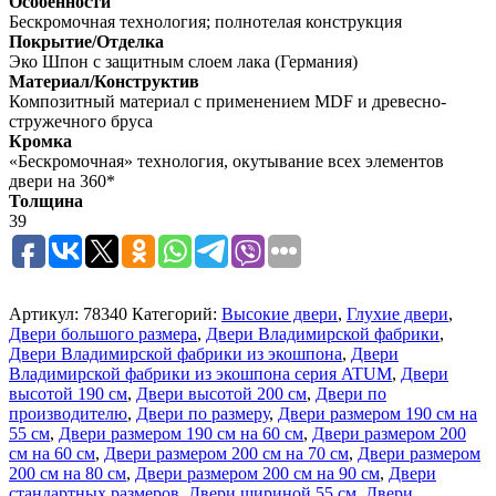
Особенности
Бескромочная технология; полнотелая конструкция
Покрытие/Отделка
Эко Шпон с защитным слоем лака (Германия)
Материал/Конструктив
Композитный материал с применением MDF и древесно-
стружечного бруса
Кромка
«Бескромочная» технология, окутывание всех элементов
двери на 360*
Толщина
39
Артикул:
78340
Категорий:
Высокие двери
,
Глухие двери
,
Двери большого размера
,
Двери Владимирской фабрики
,
Двери Владимирской фабрики из экошпона
,
Двери
Владимирской фабрики из экошпона серия ATUM
,
Двери
высотой 190 см
,
Двери высотой 200 см
,
Двери по
производителю
,
Двери по размеру
,
Двери размером 190 см на
55 см
,
Двери размером 190 см на 60 см
,
Двери размером 200
см на 60 см
,
Двери размером 200 см на 70 см
,
Двери размером
200 см на 80 см
,
Двери размером 200 см на 90 см
,
Двери
стандартных размеров
,
Двери шириной 55 см
,
Двери