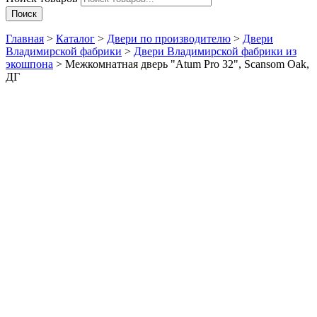
Поиск
Главная
>
Каталог
>
Двери по производителю
>
Двери
Владимирской фабрики
>
Двери Владимирской фабрики из
экошпона
>
Межкомнатная дверь "Atum Pro 32", Scansom Oak,
ДГ