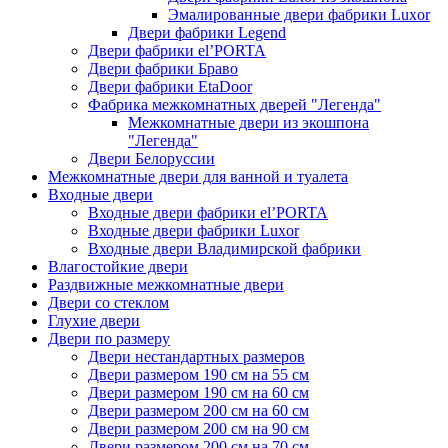
Эмалированные двери фабрики Luxor
Двери фабрики Legend
Двери фабрики el’PORTA
Двери фабрики Браво
Двери фабрики EtaDoor
Фабрика межкомнатных дверей "Легенда"
Межкомнатные двери из экошпона
"Легенда"
Двери Белоруссии
Межкомнатные двери для ванной и туалета
Входные двери
Входные двери фабрики el’PORTA
Входные двери фабрики Luxor
Входные двери Владимирской фабрики
Влагостойкие двери
Раздвижные межкомнатные двери
Двери со стеклом
Глухие двери
Двери по размеру
Двери нестандартных размеров
Двери размером 190 см на 55 см
Двери размером 190 см на 60 см
Двери размером 200 см на 60 см
Двери размером 200 см на 90 см
Двери размером 200 см на 70 см