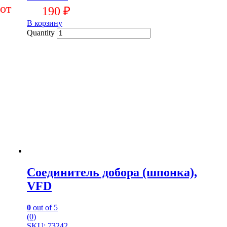
190
₽
В корзину
Quantity
Соединитель добора (шпонка),
VFD
0
out of 5
(0)
SKU: 73242