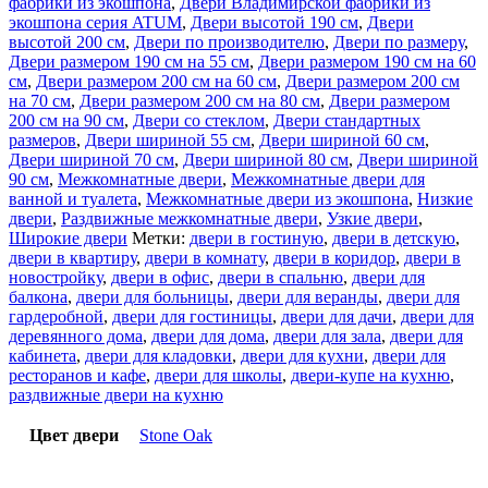
фабрики из экошпона
,
Двери Владимирской фабрики из
экошпона серия ATUM
,
Двери высотой 190 см
,
Двери
высотой 200 см
,
Двери по производителю
,
Двери по размеру
,
Двери размером 190 см на 55 см
,
Двери размером 190 см на 60
см
,
Двери размером 200 см на 60 см
,
Двери размером 200 см
на 70 см
,
Двери размером 200 см на 80 см
,
Двери размером
200 см на 90 см
,
Двери со стеклом
,
Двери стандартных
размеров
,
Двери шириной 55 см
,
Двери шириной 60 см
,
Двери шириной 70 см
,
Двери шириной 80 см
,
Двери шириной
90 см
,
Межкомнатные двери
,
Межкомнатные двери для
ванной и туалета
,
Межкомнатные двери из экошпона
,
Низкие
двери
,
Раздвижные межкомнатные двери
,
Узкие двери
,
Широкие двери
Метки:
двери в гостиную
,
двери в детскую
,
двери в квартиру
,
двери в комнату
,
двери в коридор
,
двери в
новостройку
,
двери в офис
,
двери в спальню
,
двери для
балкона
,
двери для больницы
,
двери для веранды
,
двери для
гардеробной
,
двери для гостиницы
,
двери для дачи
,
двери для
деревянного дома
,
двери для дома
,
двери для зала
,
двери для
кабинета
,
двери для кладовки
,
двери для кухни
,
двери для
ресторанов и кафе
,
двери для школы
,
двери-купе на кухню
,
раздвижные двери на кухню
Цвет двери
Stone Oak