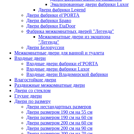
Эмалированные двери фабрики Luxor
Двери фабрики Legend
Двери фабрики el’PORTA
Двери фабрики Браво
Двери фабрики EtaDoor
Фабрика межкомнатных дверей "Легенда"
Межкомнатные двери из экошпона
"Легенда"
Двери Белоруссии
Межкомнатные двери для ванной и туалета
Входные двери
Входные двери фабрики el’PORTA
Входные двери фабрики Luxor
Входные двери Владимирской фабрики
Влагостойкие двери
Раздвижные межкомнатные двери
Двери со стеклом
Глухие двери
Двери по размеру
Двери нестандартных размеров
Двери размером 190 см на 55 см
Двери размером 190 см на 60 см
Двери размером 200 см на 60 см
Двери размером 200 см на 90 см
Двери размером 200 см на 70 см