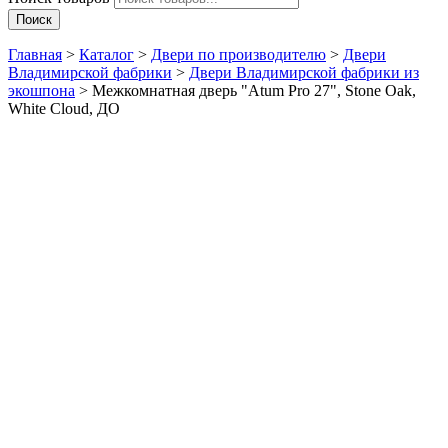
Поиск
Главная
>
Каталог
>
Двери по производителю
>
Двери
Владимирской фабрики
>
Двери Владимирской фабрики из
экошпона
>
Межкомнатная дверь "Atum Pro 27", Stone Oak,
White Cloud, ДО