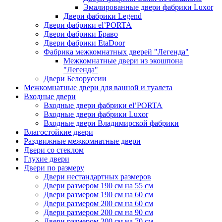
Эмалированные двери фабрики Luxor
Двери фабрики Legend
Двери фабрики el’PORTA
Двери фабрики Браво
Двери фабрики EtaDoor
Фабрика межкомнатных дверей "Легенда"
Межкомнатные двери из экошпона
"Легенда"
Двери Белоруссии
Межкомнатные двери для ванной и туалета
Входные двери
Входные двери фабрики el’PORTA
Входные двери фабрики Luxor
Входные двери Владимирской фабрики
Влагостойкие двери
Раздвижные межкомнатные двери
Двери со стеклом
Глухие двери
Двери по размеру
Двери нестандартных размеров
Двери размером 190 см на 55 см
Двери размером 190 см на 60 см
Двери размером 200 см на 60 см
Двери размером 200 см на 90 см
Двери размером 200 см на 70 см