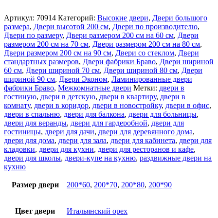
Артикул:
70914
Категорий:
Высокие двери
,
Двери большого
размера
,
Двери высотой 200 см
,
Двери по производителю
,
Двери по размеру
,
Двери размером 200 см на 60 см
,
Двери
размером 200 см на 70 см
,
Двери размером 200 см на 80 см
,
Двери размером 200 см на 90 см
,
Двери со стеклом
,
Двери
стандартных размеров
,
Двери фабрики Браво
,
Двери шириной
60 см
,
Двери шириной 70 см
,
Двери шириной 80 см
,
Двери
шириной 90 см
,
Двери Эконом
,
Ламинированные двери
фабрики Браво
,
Межкомнатные двери
Метки:
двери в
гостиную
,
двери в детскую
,
двери в квартиру
,
двери в
комнату
,
двери в коридор
,
двери в новостройку
,
двери в офис
,
двери в спальню
,
двери для балкона
,
двери для больницы
,
двери для веранды
,
двери для гардеробной
,
двери для
гостиницы
,
двери для дачи
,
двери для деревянного дома
,
двери для дома
,
двери для зала
,
двери для кабинета
,
двери для
кладовки
,
двери для кухни
,
двери для ресторанов и кафе
,
двери для школы
,
двери-купе на кухню
,
раздвижные двери на
кухню
Размер двери
200*60
,
200*70
,
200*80
,
200*90
Цвет двери
Итальянский орех