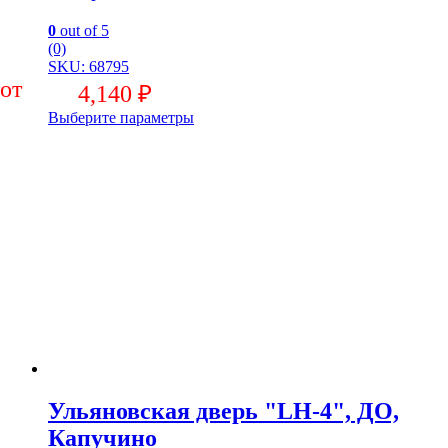
0
out of 5
(0)
SKU: 68795
4,140
₽
Выберите параметры
Ульяновская дверь "LH-4", ДО,
Капучино