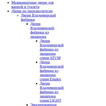
Межкомнатные двери для
ванной и туалета
Двери по производителю
Двери Владимирской
фабрики
Двери
Владимирской
фабрики из
экошпона
Двери
Владимирской
фабрики из
экошпона
серия ATUM
Двери
Владимирской
фабрики из
экошпона
серия Emalex
Двери
Владимирской
фабрики из
экошпона
серия LIGHT
Эмалированные