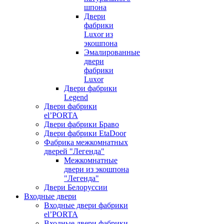
шпона
Двери
фабрики
Luxor из
экошпона
Эмалированные
двери
фабрики
Luxor
Двери фабрики
Legend
Двери фабрики
el’PORTA
Двери фабрики Браво
Двери фабрики EtaDoor
Фабрика межкомнатных
дверей "Легенда"
Межкомнатные
двери из экошпона
"Легенда"
Двери Белоруссии
Входные двери
Входные двери фабрики
el’PORTA
Входные двери фабрики