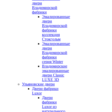
двери
Владимирской
фабрики
Эмалированные
двери
Владимирской
фабрики
коллекция
Стокгольм
Эмалированные
двери
Владимирской
фабрики
серия Winter
Владимирские
эмалированные
двери Classic
LUXE 3D
Ульяновские двери
Двери фабрики
Luxor
Двери
фабрики
Luxor из
натурального