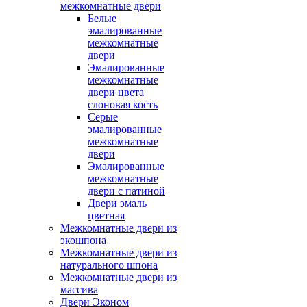
межкомнатные двери
Белые
эмалированные
межкомнатные
двери
Эмалированные
межкомнатные
двери цвета
слоновая кость
Серые
эмалированные
межкомнатные
двери
Эмалированные
межкомнатные
двери c патиной
Двери эмаль
цветная
Межкомнатные двери из
экошпона
Межкомнатные двери из
натурального шпона
Межкомнатные двери из
массива
Двери Эконом