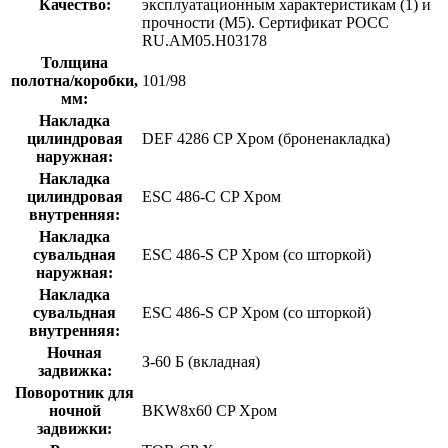
Качество:
эксплуатационным характеристикам (1) и
прочности (М5). Сертификат POCC
RU.AM05.H03178
Толщина
полотна/коробки,
101/98
мм:
Накладка
цилиндровая
DEF 4286 CP Хром (броненакладка)
наружная:
Накладка
цилиндровая
ESC 486-C CP Хром
внутренняя:
Накладка
сувальдная
ESC 486-S CP Хром (со шторкой)
наружная:
Накладка
сувальдная
ESC 486-S CP Хром (со шторкой)
внутренняя:
Ночная
З-60 Б (вкладная)
задвижка:
Поворотник для
ночной
BKW8x60 CP Хром
задвижки: