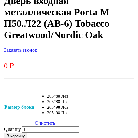
Дверь входная
металлическая Porta M
П50.Л22 (AB-6) Tobacco
Greatwood/Nordic Oak
Заказать звонок
0
₽
0
₽
205*88 Лев.
205*88 Пр.
Размер блока
205*98 Лев.
205*98 Пр.
Очистить
Quantity
В корзину