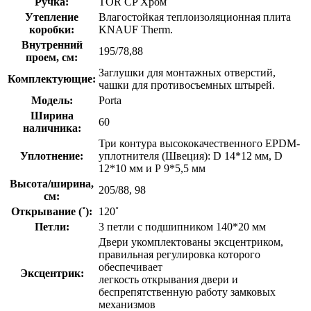
Ручка:
TOR CP Хром
Утепление
Влагостойкая теплоизоляционная плита
коробки:
KNAUF Therm.
Внутренний
195/78,88
проем, см:
Заглушки для монтажных отверстий,
Комплектующие:
чашки для противосъемных штырей.
Модель:
Porta
Ширина
60
наличника:
Три контура высококачественного EPDM-
Уплотнение:
уплотнителя (Швеция): D 14*12 мм, D
12*10 мм и Р 9*5,5 мм
Высота/ширина,
205/88, 98
см:
Открывание (˚):
120˚
Петли:
3 петли с подшипником 140*20 мм
Двери укомплектованы эксцентриком,
правильная регулировка которого
обеспечивает
Эксцентрик:
легкость открывания двери и
беспрепятственную работу замковых
механизмов