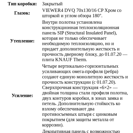
Тип коробки:
Закрытый
VIEWER4 DVQ 70х130/16 CP Хром со
Глазок:
шторкой и углом обзора 180°.
Внутри полотна установлена
конструкционная теплоизоляционная
панель SIP (Structural Insulated Panel),
которая не только обеспечивает
Утепление:
необходимую теплоизоляцию, но и
придает дополнительную жесткость и
прочность дверному блоку, до 01.07.20 —
плита KNAUF Therm.
Четыре вертикально-горизонтальных
усиливающих омега-профиля (ребра)
создают единую монолитную жесткость и
прочность конструкции (с 01.07.20).
Сверхпрочная конструкция «6×2» —
двойная толщина стали профиля полотна,
Усиление:
двух контуров коробки, в зонах замка и
петель. Дополнительную стойкость ко
взлому обеспечивают два
противосъемных штыря с цинковым
покрытием (для защиты металла от
коррозии).
Декоративная панель с возможностью