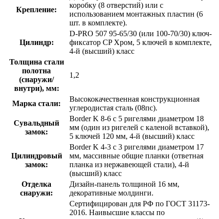
коробку (8 отверстий) или с
Крепление:
использованием монтажных пластин (6
шт. в комплекте).
D-PRO 507 95-65/30 (или 100-70/30) ключ-
Цилиндр:
фиксатор CP Хром, 5 ключей в комплекте,
4-й (высший) класс
Толщина стали
полотна
1,2
(снаружи/
внутри), мм:
Высококачественная конструкционная
Марка стали:
углеродистая сталь (08пс).
Border K 8-6 с 5 ригелями диаметром 18
Сувальдный
мм (один из ригелей с каленой вставкой),
замок:
5 ключей 120 мм, 4-й (высший) класс
Border K 4-3 с 3 ригелями диаметром 17
Цилиндровый
мм, массивные общие планки (ответная
замок:
планка из нержавеющей стали), 4-й
(высший) класс
Отделка
Дизайн-панель толщиной 16 мм,
снаружи:
декоративные молдинги.
Сертифицирован для РФ по ГОСТ 31173-
2016. Наивысшие классы по